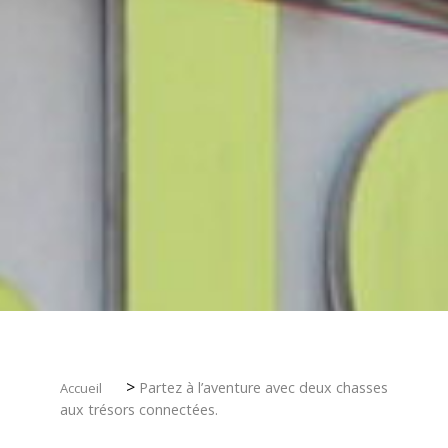
Sur le pouce
La boutique de l'Office
MÉTIERS D'ART
Musée de la Céramique de Desvres
Village des Métiers d'Art
Artisans d'Art et Céramistes
Circuit sur la Céramique de Desvres
LOISIRS
Loisirs en famille
>
Partez à l’aventure avec deux chasses
Accueil
Centre aquatique Naturéo
aux trésors connectées.
Équitation