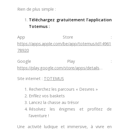
Rien de plus simple :
BILLETTERIE
Téléchargez gratuitement l’application
Totemus :
​​​​​​​App Store :
https://apps.apple.com/be/app/totemus/id14961
78920
Google Play :
https://play.google.com/store/apps/details
…
Site internet :
TOTEMUS
Recherchez les parcours « Desvres »
Enfilez vos baskets
Lancez la chasse au trésor
Résolvez les énigmes et profitez de
l’aventure !
Une activité ludique et immersive, à vivre en