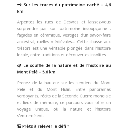
🗝️ Sur les traces du patrimoine caché – 4,6
Amoureux d'Art
km
Arpentez les rues de Desvres et laissez-vous
surprendre par son patrimoine insoupçonné :
Gourmand
façades en céramique, vestiges d’un savoir-faire
ancestral, ruelles médiévales… Cette chasse aux
trésors est une véritable plongée dans l’histoire
Plein air
locale, entre traditions et découvertes insolites.
🌿 Le souffle de la nature et de l’histoire au
Mont Pelé – 5,6 km
Culture
Prenez de la hauteur sur les sentiers du Mont
Pelé et du Mont Hulin. Entre panoramas
verdoyants, récits de la Seconde Guerre mondiale
Suivez nous sur :
et lieux de mémoire, ce parcours vous offre un
voyage unique, où la nature et l’histoire
s’entremêlent.
NOUS CONTACTER
🎒 Prêts à relever le défi ?