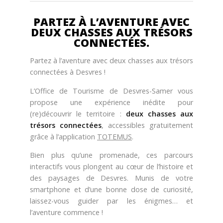
Pêche
PARTEZ À L’AVENTURE AVEC
Agenda
DEUX CHASSES AUX TRÉSORS
CONNECTÉES.
Culture
Partez à l’aventure avec deux chasses aux trésors
connectées à Desvres !
RANDONNÉES
L’Office de Tourisme de Desvres-Samer vous
Les randonnées
propose une expérience inédite pour
(re)découvrir le territoire :
deux chasses aux
trésors connectées
, accessibles gratuitement
Telechargements
grâce à l’application
TOTEMUS
.
Bien plus qu’une promenade, ces parcours
interactifs vous plongent au cœur de l’histoire et
des paysages de Desvres. Munis de votre
smartphone et d’une bonne dose de curiosité,
En famille
laissez-vous guider par les énigmes… et
l’aventure commence !