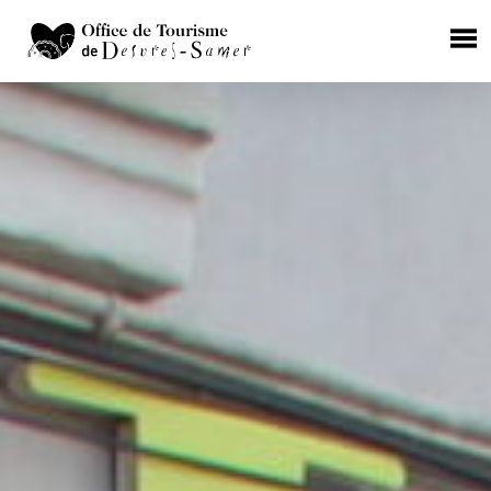
×
HÉBERGEMENTS
Chambres d'Hôtes
Gîtes Ruraux
Campings
Aires de camping car
Hôtels
RESTAURATION
Où manger ?
Les producteurs de terroir