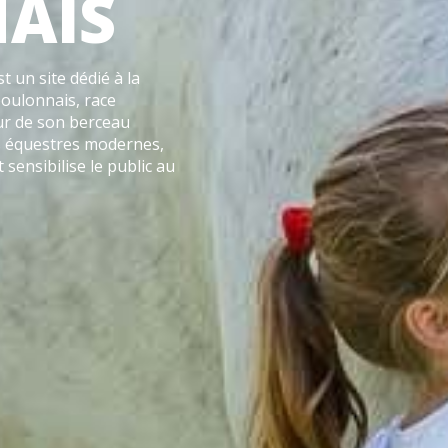
AIS
 un site dédié à la
boulonnais, race
ur de son berceau
es équestres modernes,
sensibilise le public au