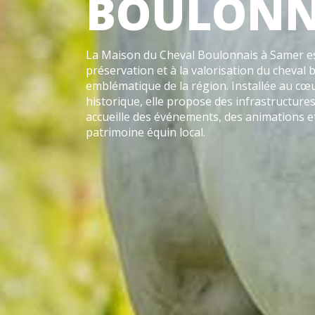
BOULONN
La Maison du Cheval Boulonnais à Samer est
préservation et à la valorisation du cheval 
emblématique de la région. Installée au cœ
historique, elle propose des infrastructur
accueille des événements, des animations et 
patrimoine équin local.