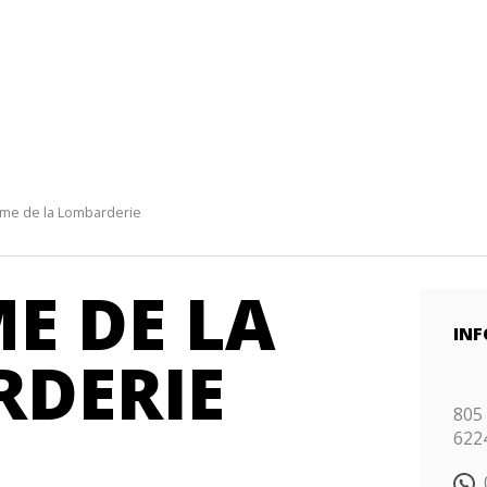
rme de la Lombarderie
E DE LA
INF
DERIE
805
622