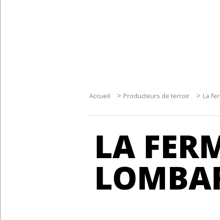
>
>
Accueil
Producteurs de terroir
La fe
LA FERM
LOMBAR