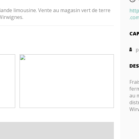
 viande limousine. Vente au magasin vert de terre
htt
Wirwignes.
.co
CAP
p
DES
Frai
ferm
au m
dis
Wir