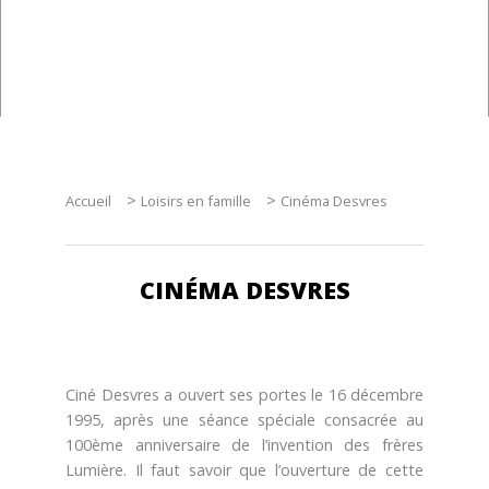
Sur le pouce
La boutique de l'Office
MÉTIERS D'ART
Musée de la Céramique de Desvres
Village des Métiers d'Art
>
>
Accueil
Loisirs en famille
Cinéma Desvres
Artisans d'Art et Céramistes
Circuit sur la Céramique de Desvres
CINÉMA DESVRES
LOISIRS
Loisirs en famille
Ciné Desvres a ouvert ses portes le 16 décembre
1995, après une séance spéciale consacrée au
Centre aquatique Naturéo
100ème anniversaire de l’invention des frères
Lumière. Il faut savoir que l’ouverture de cette
Équitation