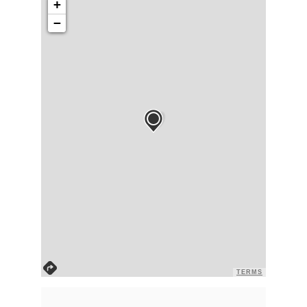
+
Amoureux d'Art
−
Gourmand
Plein air
Culture
Suivez nous sur :
TERMS
NOUS CONTACTER