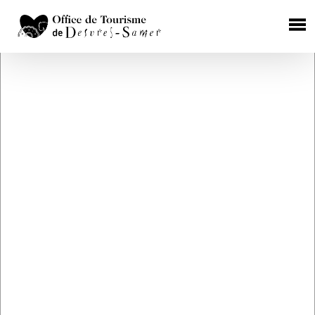
×
HÉBERGEMENTS
Chambres d'Hôtes
Gîtes Ruraux
Campings
Aires de camping car
Hôtels
RESTAURATION
Où manger ?
Les producteurs de terroir