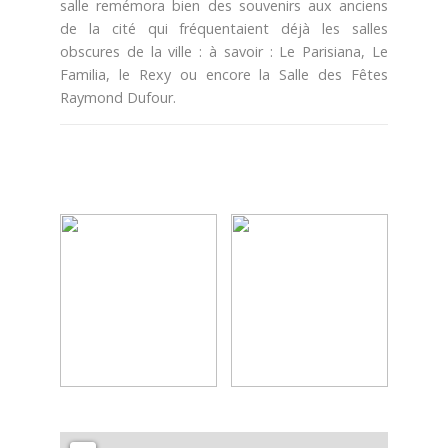
salle remémora bien des souvenirs aux anciens
Pêche
de la cité qui fréquentaient déjà les salles
obscures de la ville : à savoir : Le Parisiana, Le
Agenda
Familia, le Rexy ou encore la Salle des Fêtes
Culture
Raymond Dufour.
RANDONNÉES
Les randonnées
Telechargements
En famille