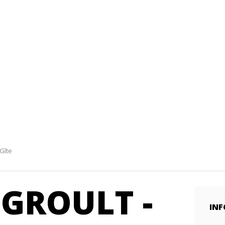
 Gîte
 GROULT -
INF