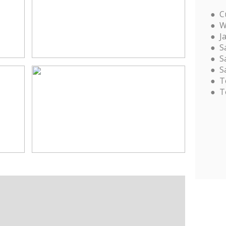
C
W
J
S
S
S
T
T