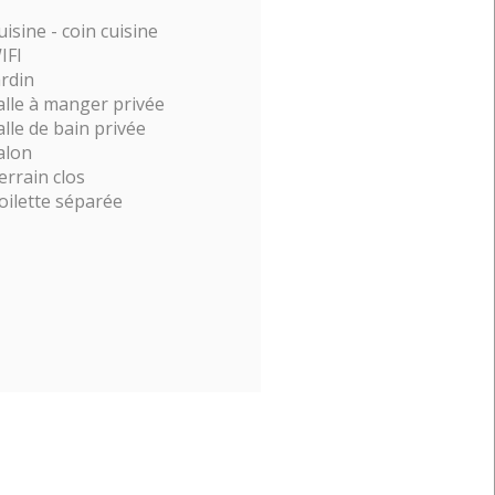
uisine - coin cuisine
IFI
ardin
alle à manger privée
alle de bain privée
alon
errain clos
oilette séparée