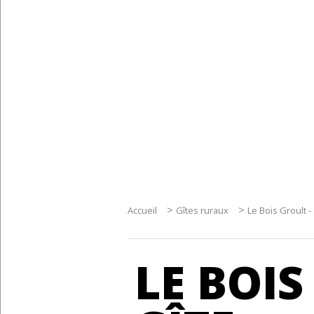
>
>
Accueil
Gîtes ruraux
Le Bois Groult -
LE BOIS