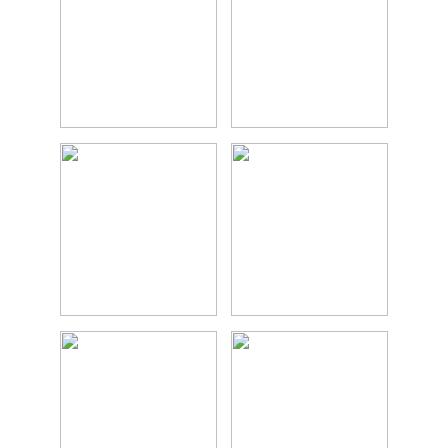
Amoureux d'Art
Gourmand
Plein air
Culture
Suivez nous sur :
NOUS CONTACTER