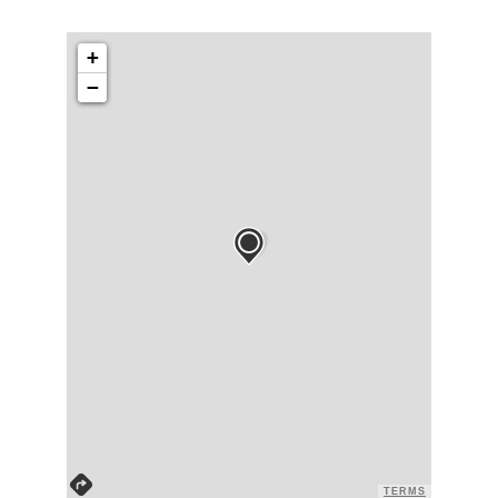
+
−
TERMS