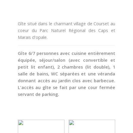
Pêche
Agenda
Gîte situé dans le charmant village de Courset au
Culture
coeur du Parc Naturel Régional des Caps et
Marais d'opale.
RANDONNÉES
Gîte 6/7 personnes avec cuisine entièrement
Les randonnées
équipée, séjour/salon (avec convertible et
petit lit enfant), 2 chambres (lit double), 1
salle de bains, WC séparées et une véranda
Telechargements
donnant accès au jardin clos avec barbecue.
L'accès au gîte se fait par une cour fermée
servant de parking.
En famille