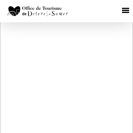
×
HÉBERGEMENTS
Chambres d'Hôtes
Gîtes Ruraux
Campings
Aires de camping car
Hôtels
RESTAURATION
Où manger ?
Les producteurs de terroir