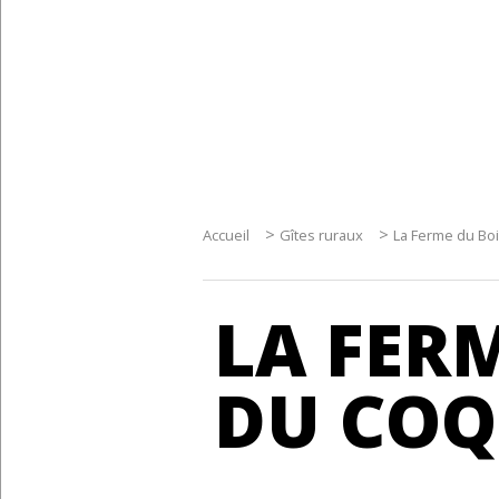
>
>
Accueil
Gîtes ruraux
La Ferme du Bo
LA FER
DU COQ