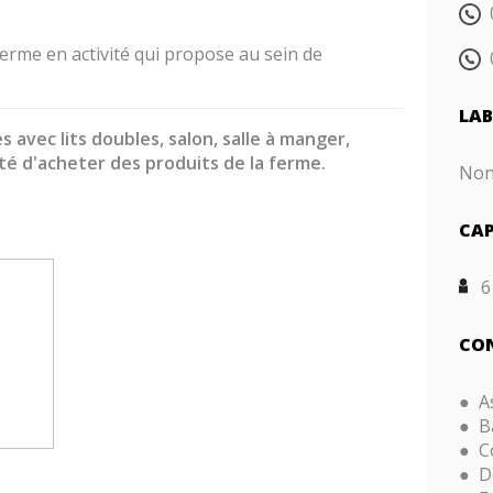
erme en activité qui propose au sein de
LAB
avec lits doubles, salon, salle à manger,
lité d'acheter des produits de la ferme.
Non 
CAP
6
CON
A
B
C
D