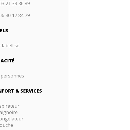
03 21 33 36 89
06 40 17 84 79
ELS
labellisé
ACITÉ
 personnes
FORT & SERVICES
spirateur
aignoire
ongélateur
ouche