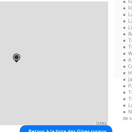
F
F
L
L
L
R
T
T
W
A
C
H
J
P
T
T
L
N
de 
TERMS
Retour à la liste des Gites ruraux