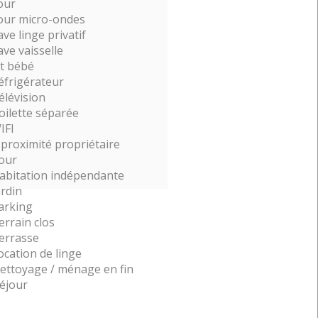
our
our micro-ondes
ave linge privatif
ave vaisselle
it bébé
éfrigérateur
élévision
oilette séparée
IFI
 proximité propriétaire
our
abitation indépendante
ardin
arking
errain clos
errasse
ocation de linge
ettoyage / ménage en fin
séjour