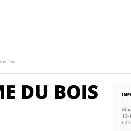
is du Coq
ME DU BOIS
INF
Ma
16-
621