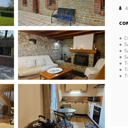
4
CON
C
S
S
S
T
T
T