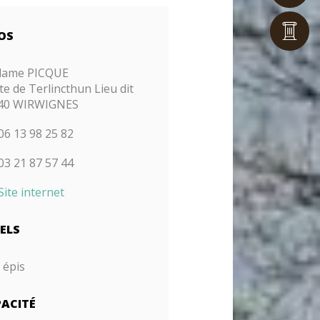
OS
dame
PICQUE
e de Terlincthun Lieu dit
40 WIRWIGNES
06 13 98 25 82
03 21 87 57 44
Site internet
ELS
 épis
ACITÉ