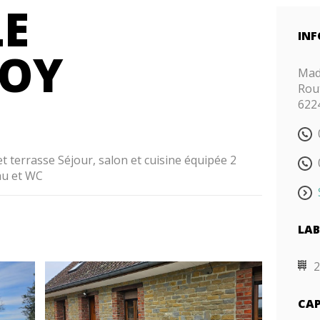
LE
INF
NOY
Ma
Rout
622
t terrasse Séjour, salon et cuisine équipée 2
au et WC
LAB
2
CAP