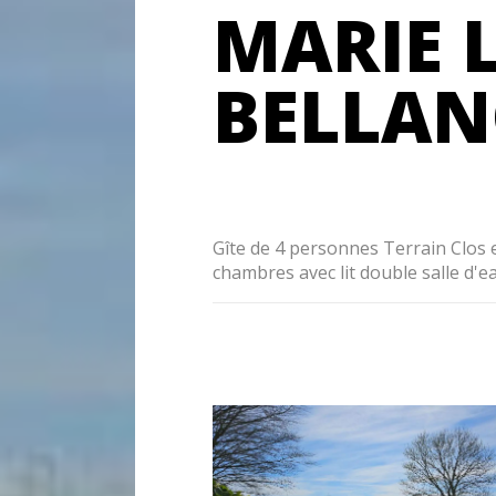
MARIE 
BELLA
Gîte de 4 personnes Terrain Clos e
chambres avec lit double salle d'e