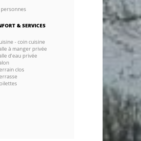
 personnes
FORT & SERVICES
uisine - coin cuisine
alle à manger privée
alle d'eau privée
alon
errain clos
errasse
oilettes